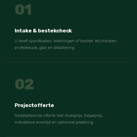
01
Intake & bestekcheck
U deelt specificaties, tekeningen of bestek. Wij checken
profielkeuze, glas en detaillering.
02
Projectofferte
Gedetailleerde offerte met stuksprijs, totaalprijs,
indicatieve levertijd en optioneel plaatsing.