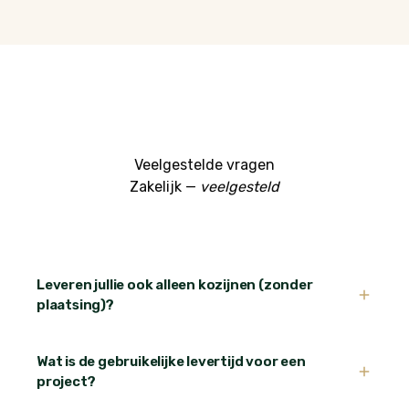
Veelgestelde vragen
Zakelijk —
veelgesteld
Leveren jullie ook alleen kozijnen (zonder
plaatsing)?
Ja. Veel van onze zakelijke klanten nemen alleen de
Wat is de gebruikelijke levertijd voor een
productie af en zetten eigen monteurs in. Levering komt
project?
bij u op locatie, verpakt en gelabeld per positie. Plaatsing