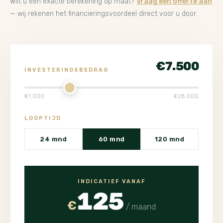
Wilt u een exacte berekening op maat?
Vraag een offerte aan
— wij rekenen het financieringsvoordeel direct voor u door.
€7.500
INVESTERINGSBEDRAG
€1.000
€28.000
LOOPTIJD
24 mnd
60 mnd
120 mnd
INDICATIEF VANAF
125
€
/ maand