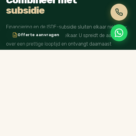
subsidie
Financiering en de ISDE-subsidie sluiten elkaar niet uit —
sterker nog, ze versterken elkaar. U spreidt de aanschaf
Offerte aanvragen
over een prettige looptijd en ontvangt daarnaast
subsidie op uw isolatieglas. De subsidie kunt u gebruiken
om versneld af te lossen.
BEKIJK DE SUBSIDIEMOGELIJKHEDEN
Lagere maandlasten
Subsidie verlaagt het te financieren bedrag — en dus uw